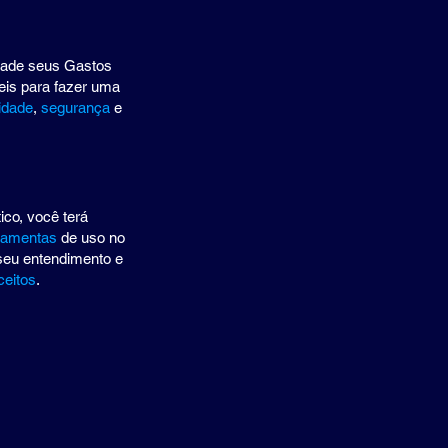
idade seus Gastos
eis para fazer uma
idade
,
segurança
e
ico, você terá
rramentas
de uso no
r seu entendimento e
ceitos
.