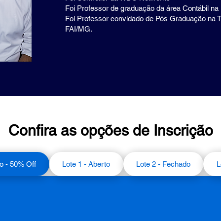
Foi Professor de graduação da área Contábil na
Foi Professor convidado de Pós Graduação na T
FAI/MG.
Confira as opções de Inscrição
o - 50% Off
Lote 1 - Aberto
Lote 2 - Fechado
L