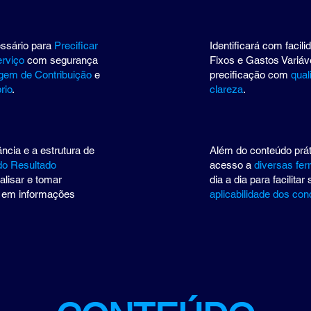
ssário para
Precificar
Identificará com facil
erviço
com segurança
Fixos e Gastos Variáv
gem de Contribuição
e
precificação com
qual
rio
.
clareza
.
ncia e a estrutura de
Além do conteúdo prát
do Resultado
acesso a
diversas fe
nalisar e tomar
dia a dia para facilita
 em informações
aplicabilidade dos con