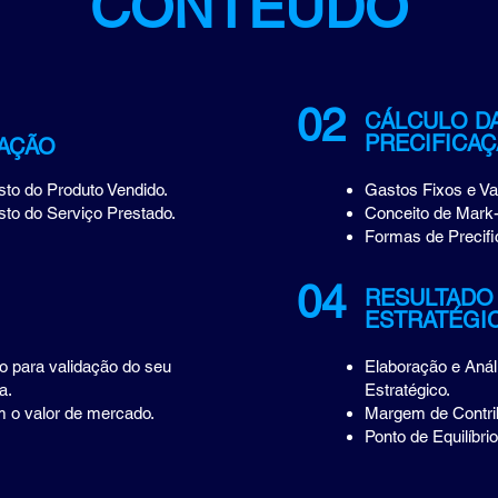
CONTEÚDO
02
CÁLCULO D
PRECIFICA
CAÇÃO
to do Produto Vendido.
Gastos Fixos e Va
to do Serviço Prestado.
Conceito de Mark-
Formas de Precifi
04
RESULTAD
ESTRATÉGI
o para validação do seu
Elaboração e Anál
a.
Estratégico.
 o valor de mercado.
Margem de Contri
Ponto de Equilíbrio