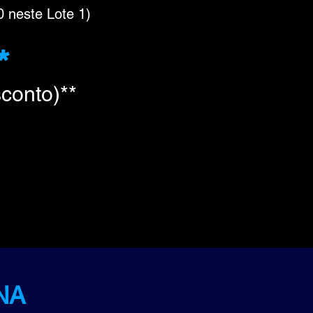
 neste Lote 1)
*
conto)**
NA