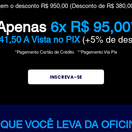
sem o desconto
R$ 950
,
0
0 (Desconto de R$ 380,00
Ap
en
as
6
x
R$
95,00
41,50
A V
ista no
PIX
(+5
% de d
es
*Pagamento Cartão de Crédito **Pag
amento Via
Pix
INSCREVA-SE
 QUE VOCÊ LEVA DA OFICI