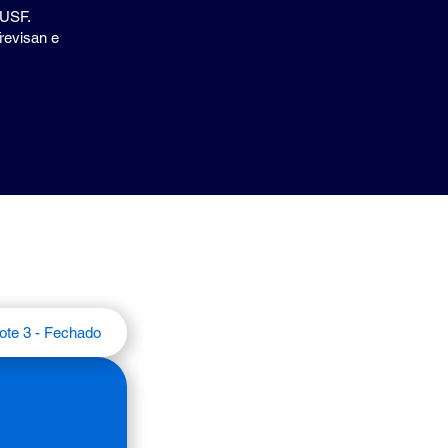
 USF.
revisan e
ote 3 - Fechado