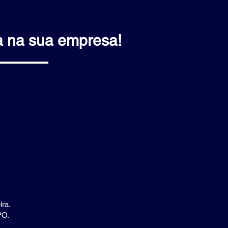
a na sua empresa!
ira.
PO.