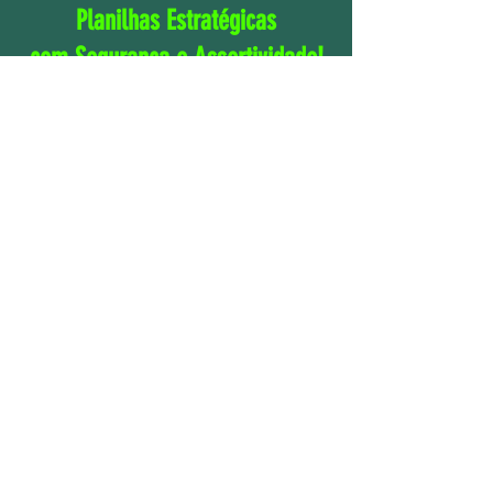
Planilhas Estratégicas
com Segurança e Assertividade!
Módulo básico
Teclas de atalho, referência absoluta, Maior,
Menor, Ordem, Cont.Núm, Cont.Valores, funções
com Texto, diversas outras.
Módulo Intermediário
Somase, Somases, Procx, Procv, Proch,
Agrupamento, Índice, Corresp, diversas outras.
Módulo Avançado
Introdução ao cálculo com matrizes, Indireto,
Desloc, área nomeada expansível, lista
suspensa, diversas outras.
Módulo Corporativo
Estrutura estratégica das planilhas, exemplos
práticos corporativos e Gráficos.